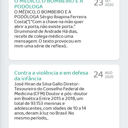
23
O MÉDICO, O BOMBEIRO E A
SET
2020
PODÓLOGA
O MÉDICO, O BOMBEIRO E A
PODÓLOGA Sérgio Ibiapina Ferreira
Costa[*] "Com a chave na mão quer
abrir a porta, não existe porta..."
Drummond de Andrade Há dias,
recebi de colega médico uma
mensagem. O texto provocou em
mim uma série de reflexõ...
24
Contra a violência e em defesa
AGO
2020
da infância
José Hiran da Silva Gallo Diretor-
Tesoureiro do Conselho Federal de
Medicina (CFM) Doutor e pós-doutor
em Bioética Entre 2015 e 2018, um
total de 93.153 meninas e
adolescentes, com idades de 10 a 14
anos, deram à luz no Brasil. No
mesmo período,...