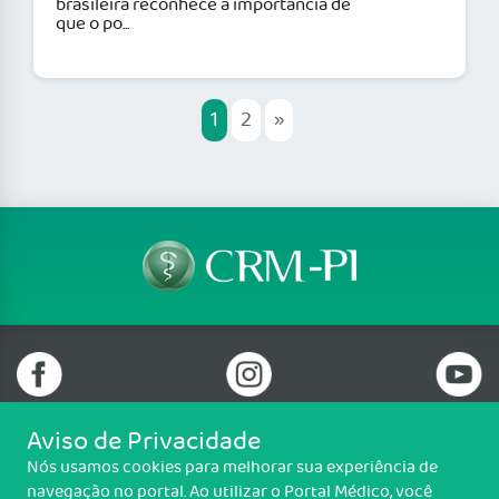
brasileira reconhece a importância de
que o po...
1
2
»
Aviso de Privacidade
Nós usamos cookies para melhorar sua experiência de
Telefone: (86) 3216 6100
navegação no portal. Ao utilizar o Portal Médico, você