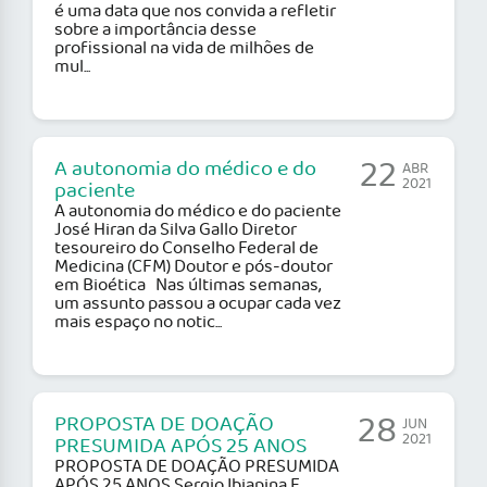
é uma data que nos convida a refletir
sobre a importância desse
profissional na vida de milhões de
mul...
22
A autonomia do médico e do
ABR
2021
paciente
A autonomia do médico e do paciente
José Hiran da Silva Gallo Diretor
tesoureiro do Conselho Federal de
Medicina (CFM) Doutor e pós-doutor
em Bioética Nas últimas semanas,
um assunto passou a ocupar cada vez
mais espaço no notic...
28
PROPOSTA DE DOAÇÃO
JUN
2021
PRESUMIDA APÓS 25 ANOS
PROPOSTA DE DOAÇÃO PRESUMIDA
APÓS 25 ANOS Sergio Ibiapina F.