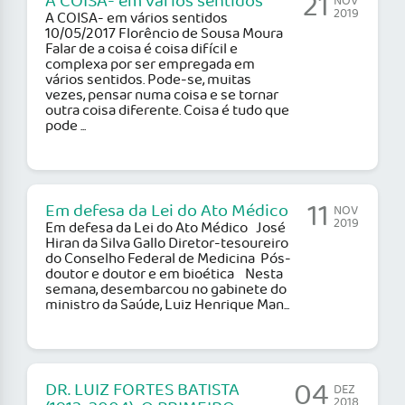
21
A COISA- em vários sentidos
NOV
2019
A COISA- em vários sentidos
10/05/2017 Florêncio de Sousa Moura
Falar de a coisa é coisa difícil e
complexa por ser empregada em
vários sentidos. Pode-se, muitas
vezes, pensar numa coisa e se tornar
outra coisa diferente. Coisa é tudo que
pode ...
11
Em defesa da Lei do Ato Médico
NOV
2019
Em defesa da Lei do Ato Médico José
Hiran da Silva Gallo Diretor-tesoureiro
do Conselho Federal de Medicina Pós-
doutor e doutor e em bioética Nesta
semana, desembarcou no gabinete do
ministro da Saúde, Luiz Henrique Man...
04
DR. LUIZ FORTES BATISTA
DEZ
2018