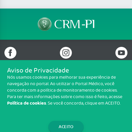
Aviso de Privacidade
Nós usamos cookies para melhorar sua experiência de
Telefone: (86) 3216 6100
navegação no portal. Ao utilizar o Portal Médico, você
Email: protocolo@crmpi.org.br
concorda com a política de monitoramento de cookies.
Rua Goiás, nº 991, Ilhotas, Teresina/PI - CEP: 64014-055
Para ter mais informações sobre como isso é feito, acesse
Política de cookies
. Se você concorda, clique em ACEITO.
Copyright CRM-PI. Todos os direitos reservados.
TRANSPARÊNCIA E PRESTAÇÃO DE
CONTAS
ACEITO