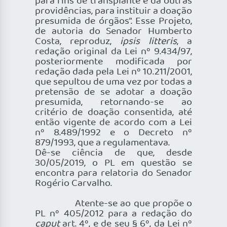
para fins de transplante e dá outras
providências, para instituir a doação
presumida de órgãos”. Esse Projeto,
de autoria do Senador Humberto
Costa, reproduz,
ipsis litteris
, a
redação original da Lei nº 9.434/97,
posteriormente modificada por
redação dada pela Lei nº 10.211/2001,
que sepultou de uma vez por todas a
pretensão de se adotar a doação
presumida, retornando-se ao
critério de doação consentida, até
então vigente de acordo com a Lei
nº 8.489/1992 e o Decreto nº
879/1993, que a regulamentava.
Dê-se ciência de que, desde
30/05/2019, o PL em questão se
encontra para relatoria do Senador
Rogério Carvalho.
Atente-se ao que propõe o
PL nº 405/2012 para a redação do
caput
art. 4º, e de seu § 6º, da Lei nº