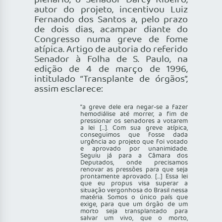
plenário, o Senador Darcy Ribeiro,
autor do projeto, incentivou Luiz
Fernando dos Santos a, pelo prazo
de dois dias, acampar diante do
Congresso numa greve de fome
atípica. Artigo de autoria do referido
Senador à Folha de S. Paulo, na
edição de 4 de março de 1996,
intitulado “Transplante de órgãos”,
assim esclarece:
“a greve dele era negar-se a fazer
hemodiálise até morrer, a fim de
pressionar os senadores a votarem
a lei […]. Com sua greve atípica,
conseguimos que fosse dada
urgência ao projeto que foi votado
e aprovado por unanimidade.
Seguiu já para a Câmara dos
Deputados, onde precisamos
renovar as pressões para que seja
prontamente aprovado. […] Essa lei
que eu propus visa superar a
situação vergonhosa do Brasil nessa
matéria. Somos o único país que
exige, para que um órgão de um
morto seja transplantado para
salvar um vivo, que o morto,