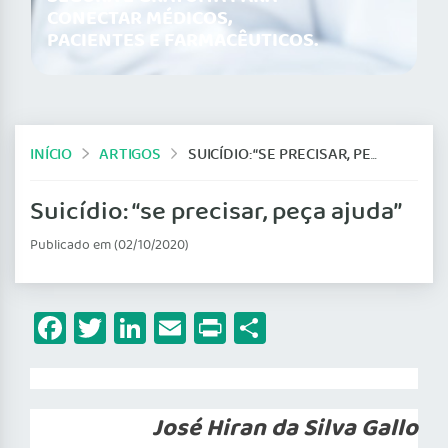
CONECTAR MÉDICOS,
PACIENTES E FARMACÊUTICOS.
INÍCIO
ARTIGOS
SUICÍDIO: “SE PRECISAR, PEÇA AJUDA”
Suicídio: “se precisar, peça ajuda”
Publicado em (02/10/2020)
Facebook
Twitter
LinkedIn
Email
Print
Share
José Hiran da Silva Gallo