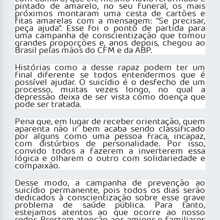
pintado de amarelo, no seu funeral, os mais
próximos montaram uma cesta de cartões e
fitas amarelas com a mensagem: “Se precisar,
peça ajuda”. Esse foi o ponto de partida para
uma campanha de conscientização que tomou
grandes proporções e, anos depois, chegou ao
Brasil pelas mãos do CFM e da ABP.
Histórias como a desse rapaz podem ter um
final diferente se todos entendermos que é
possível ajudar. O suicídio é o desfecho de um
processo, muitas vezes longo, no qual a
depressão deixa de ser vista como doença que
pode ser tratada.
Pena que, em lugar de receber orientação, quem
aparenta não ir bem acaba sendo classificado
por alguns como uma pessoa fraca, incapaz,
com distúrbios de personalidade. Por isso,
convido todos a fazerem a inverterem essa
lógica e olharem o outro com solidariedade e
compaixão.
Desse modo, a campanha de prevenção ao
suicídio permanente, pois todos os dias serão
dedicados à conscientização sobre esse grave
problema de saúde pública. Para tanto,
estejamos atentos ao que ocorre ao nosso