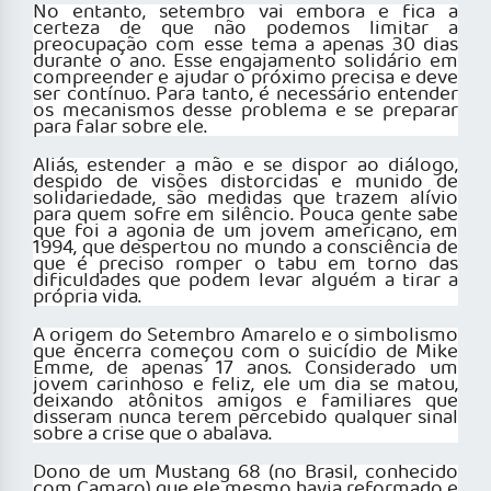
No entanto, setembro vai embora e fica a
certeza de que não podemos limitar a
preocupação com esse tema a apenas 30 dias
durante o ano. Esse engajamento solidário em
compreender e ajudar o próximo precisa e deve
ser contínuo. Para tanto, é necessário entender
os mecanismos desse problema e se preparar
para falar sobre ele.
Aliás, estender a mão e se dispor ao diálogo,
despido de visões distorcidas e munido de
solidariedade, são medidas que trazem alívio
para quem sofre em silêncio. Pouca gente sabe
que foi a agonia de um jovem americano, em
1994, que despertou no mundo a consciência de
que é preciso romper o tabu em torno das
dificuldades que podem levar alguém a tirar a
própria vida.
A origem do Setembro Amarelo e o simbolismo
que encerra começou com o suicídio de Mike
Emme, de apenas 17 anos. Considerado um
jovem carinhoso e feliz, ele um dia se matou,
deixando atônitos amigos e familiares que
disseram nunca terem percebido qualquer sinal
sobre a crise que o abalava.
Dono de um Mustang 68 (no Brasil, conhecido
com Camaro) que ele mesmo havia reformado e