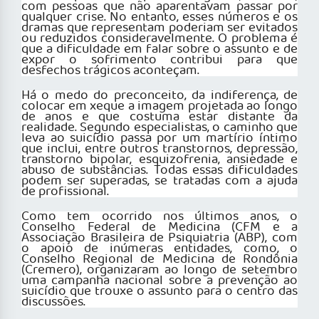
com pessoas que não aparentavam passar por
qualquer crise. No entanto, esses números e os
dramas que representam poderiam ser evitados
ou reduzidos consideravelmente. O problema é
que a dificuldade em falar sobre o assunto e de
expor o sofrimento contribui para que
desfechos trágicos aconteçam.
Há o medo do preconceito, da indiferença, de
colocar em xeque a imagem projetada ao longo
de anos e que costuma estar distante da
realidade. Segundo especialistas, o caminho que
leva ao suicídio passa por um martírio íntimo
que inclui, entre outros transtornos, depressão,
transtorno bipolar, esquizofrenia, ansiedade e
abuso de substâncias. Todas essas dificuldades
podem ser superadas, se tratadas com a ajuda
de profissional.
Como tem ocorrido nos últimos anos, o
Conselho Federal de Medicina (CFM e a
Associação Brasileira de Psiquiatria (ABP), com
o apoio de inúmeras entidades, como, o
Conselho Regional de Medicina de Rondônia
(Cremero), organizaram ao longo de setembro
uma campanha nacional sobre a prevenção ao
suicídio que trouxe o assunto para o centro das
discussões.