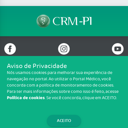
Aviso de Privacidade
Nós usamos cookies para melhorar sua experiência de
Telefone: (86) 3216 6100
navegação no portal. Ao utilizar o Portal Médico, você
Email: protocolo@crmpi.org.br
concorda com a política de monitoramento de cookies.
Rua Goiás, nº 991, Ilhotas, Teresina/PI - CEP: 64014-055
Para ter mais informações sobre como isso é feito, acesse
Política de cookies
. Se você concorda, clique em ACEITO.
Copyright CRM-PI. Todos os direitos reservados.
TRANSPARÊNCIA E PRESTAÇÃO DE
CONTAS
ACEITO