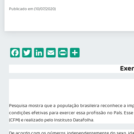
Publicado em (10/07/2020)
Facebook
Twitter
LinkedIn
Email
Print
Share
Exer
Pesquisa mostra que a população brasileira reconhece a im
condições efetivas para exercer essa profissão no País. Es
(CFM) e realizado pelo Instituto Datafolha.
De acordo com os números, independentemente do sexo, idad