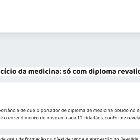
cício da medicina: só com diploma reval
portância de que o portador de diploma de medicina obtido no e
se é o entendimento de nove em cada 10 cidadãos, conforme reve
e, grau de formação ou nível de renda, a aprovação no Revalida