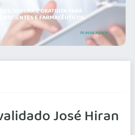
LES, SEGURA E GRATUITA PARA
, PACIENTES E FARMACÊUTICOS.
Acesse
agora
validado José Hiran