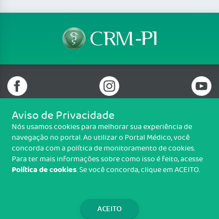
Aviso de Privacidade
Nós usamos cookies para melhorar sua experiência de
Telefone: (86) 3216 6100
navegação no portal. Ao utilizar o Portal Médico, você
Email: protocolo@crmpi.org.br
concorda com a política de monitoramento de cookies.
Rua Goiás, nº 991, Ilhotas, Teresina/PI - CEP: 64014-055
Para ter mais informações sobre como isso é feito, acesse
Política de cookies
. Se você concorda, clique em ACEITO.
Copyright CRM-PI. Todos os direitos reservados.
TRANSPARÊNCIA E PRESTAÇÃO DE
CONTAS
ACEITO