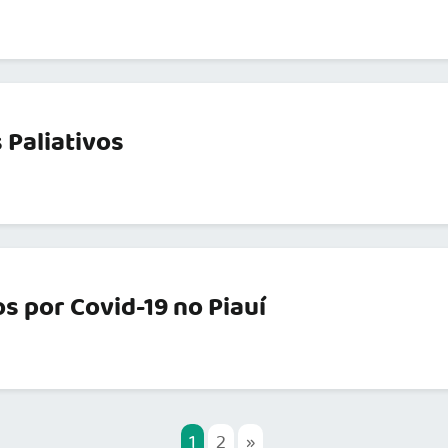
 Paliativos
 por Covid-19 no Piauí
1
2
»