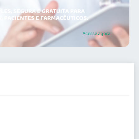
LES, SEGURA E GRATUITA PARA
, PACIENTES E FARMACÊUTICOS.
Acesse
agora