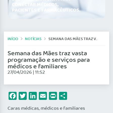
CONECTAR MÉDICOS,
PACIENTES E FARMACÊUTICOS.
INÍCIO
NOTÍCIAS
SEMANA DAS MÃES TRAZ VASTA PROGRAMAÇÃO E SERVIÇOS PARA MÉDICOS E FAMILIARES
Semana das Mães traz vasta
programação e serviços para
médicos e familiares
27/04/2026 | 11:52
Facebook
Twitter
LinkedIn
Email
Print
Share
Caras médicas, médicos e familiares