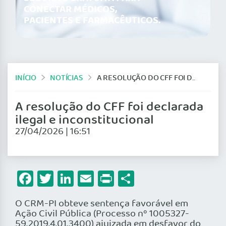
CONECTAR MÉDICOS,
PACIENTES E FARMACÊUTICOS.
INÍCIO
NOTÍCIAS
A RESOLUÇÃO DO CFF FOI DECLARADA ILEGAL E INCONSTITUCIONAL
A resolução do CFF foi declarada
ilegal e inconstitucional
27/04/2026 | 16:51
Facebook
Twitter
LinkedIn
Email
Print
Share
O CRM-PI obteve sentença favorável em
Ação Civil Pública (Processo nº 1005327-
59.2019.4.01.3400) ajuizada em desfavor do